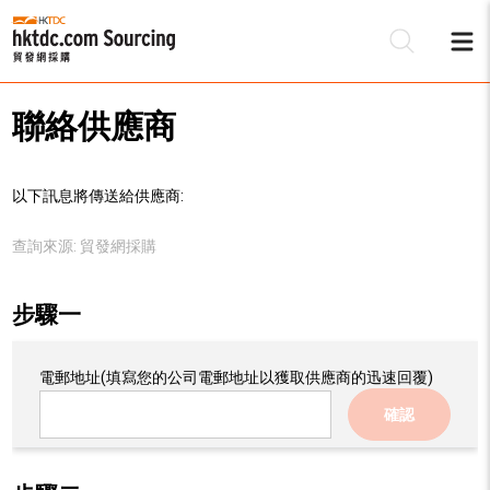
聯絡供應商
以下訊息將傳送給供應商:
查詢來源:
貿發網採購
步驟一
電郵地址
(填寫您的公司電郵地址以獲取供應商的迅速回覆)
確認