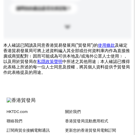
請問你的產品是否支持定制？
本人確認已閱讀及同意香港貿易發展局(“貿發局”)的
使用條款
及確定
香港貿易發展局可將上述資料編入其全部或任何資料庫內作為直接推
廣或商貿配對﹝因而可能成為可供本地及/或海外公眾人士使用﹞，
以及用於貿發局在
私隱政策聲明
中所述之其他用途；本人確認已獲得
此表格上所述的每一位人士同意及授權，將其個人資料提供予貿發局
作此表格提及的用途。
HKTDC.com
關於我們
聯絡我們
香港貿發局流動應用程式
訂閱商貿全接觸電郵通訊
更新您的香港貿發局電郵訂閱