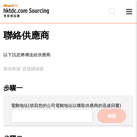
聯絡供應商
以下訊息將傳送給供應商:
查詢來源:
貿發網採購
步驟一
電郵地址
(填寫您的公司電郵地址以獲取供應商的迅速回覆)
確認