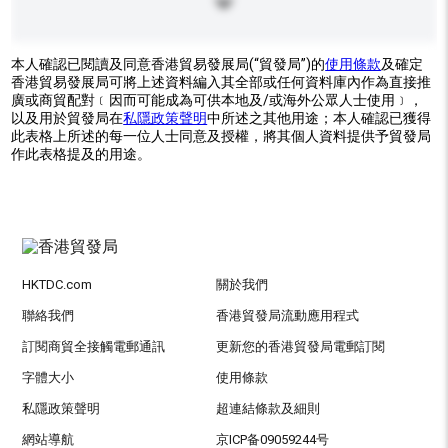
本人確認已閱讀及同意香港貿易發展局(“貿發局”)的
使用條款
及確定
香港貿易發展局可將上述資料編入其全部或任何資料庫內作為直接推
廣或商貿配對﹝因而可能成為可供本地及/或海外公眾人士使用﹞，
以及用於貿發局在
私隱政策聲明
中所述之其他用途；本人確認已獲得
此表格上所述的每一位人士同意及授權，將其個人資料提供予貿發局
作此表格提及的用途。
HKTDC.com
關於我們
聯絡我們
香港貿發局流動應用程式
訂閱商貿全接觸電郵通訊
更新您的香港貿發局電郵訂閱
字體大小
使用條款
私隱政策聲明
超連結條款及細則
網站導航
京ICP备09059244号