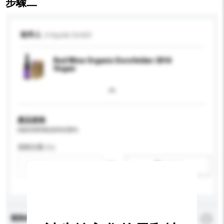
步驟二
收件人
b liquids GmbH
Red Wine Organic Dornfelder 2014
Vegan
產品規格
請提供您對產品的特定要求。
酒精含量 (%)
新增/刪除選項
查詢內容
*
必須填寫