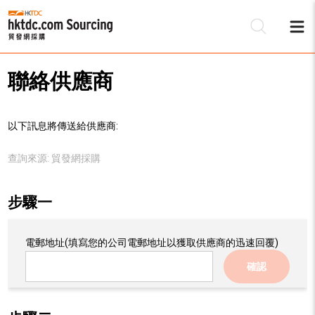
聯絡供應商
以下訊息將傳送給供應商:
查詢來源:
貿發網採購
步驟一
電郵地址
(填寫您的公司電郵地址以獲取供應商的迅速回覆)
確認