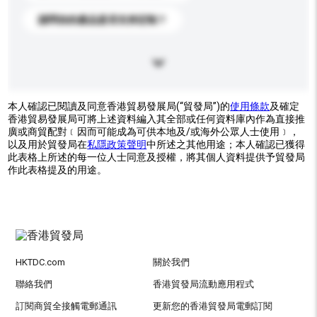
請問你的產品是否支持定制？
本人確認已閱讀及同意香港貿易發展局(“貿發局”)的
使用條款
及確定
香港貿易發展局可將上述資料編入其全部或任何資料庫內作為直接推
廣或商貿配對﹝因而可能成為可供本地及/或海外公眾人士使用﹞，
以及用於貿發局在
私隱政策聲明
中所述之其他用途；本人確認已獲得
此表格上所述的每一位人士同意及授權，將其個人資料提供予貿發局
作此表格提及的用途。
HKTDC.com
關於我們
聯絡我們
香港貿發局流動應用程式
訂閱商貿全接觸電郵通訊
更新您的香港貿發局電郵訂閱