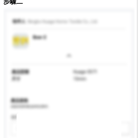
步驟二
收件人
Ningbo Huage Home-Textile Co., Ltd.
Bow-2
產品型號
Huage-0571
尺寸
15mm
產品規格
請提供您對產品的特定要求。
適用年齡
請選擇
新增/刪除選項