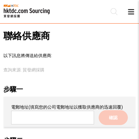
聯絡供應商
以下訊息將傳送給供應商:
查詢來源:
貿發網採購
步驟一
電郵地址
(填寫您的公司電郵地址以獲取供應商的迅速回覆)
確認