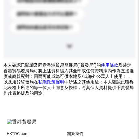
你們能提供的最優惠價格是多少？
請問有什麼運送方式可以選擇？
請問你的產品是否支持定制？
本人確認已閱讀及同意香港貿易發展局(“貿發局”)的
使用條款
及確定
香港貿易發展局可將上述資料編入其全部或任何資料庫內作為直接推
廣或商貿配對﹝因而可能成為可供本地及/或海外公眾人士使用﹞，
以及用於貿發局在
私隱政策聲明
中所述之其他用途；本人確認已獲得
此表格上所述的每一位人士同意及授權，將其個人資料提供予貿發局
作此表格提及的用途。
HKTDC.com
關於我們