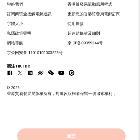
聯絡我們
香港貿發局流動應用程式
訂閱商貿全接觸電郵通訊
更新您的香港貿發局電郵訂閱
字體大小
使用條款
私隱政策聲明
超連結條款及細則
網站導航
京ICP备09059244号
京公网安备 11010102003523号
關注 HKTDC
© 2026
香港貿易發展局版權所有，對違反版權者保留一切追索權利 。
遞交