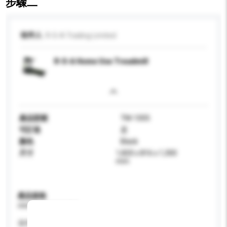
步驟二
收件人
R-S-A Trading Limited
R-S-A Home Use Treadmill
產品型號
TM-1005
可訂造
是
顏色
Black
尺寸
1,820 x 816 x 1,300
mm
產品規格
請提供您對產品的特定要求。
適用年齡