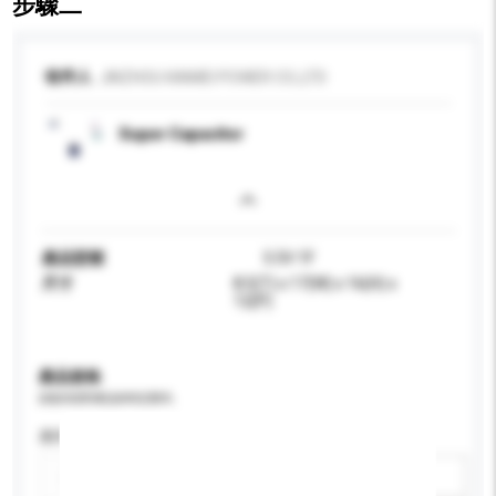
步驟二
收件人
JINZHOU KAIMEI POWER CO.,LTD
Super Capacitor
產品型號
5.5V 1F
尺寸
8.5(T) x 17(W) x 16(H) x
12(P)
產品規格
請提供您對產品的特定要求。
應用
新增/刪除選項