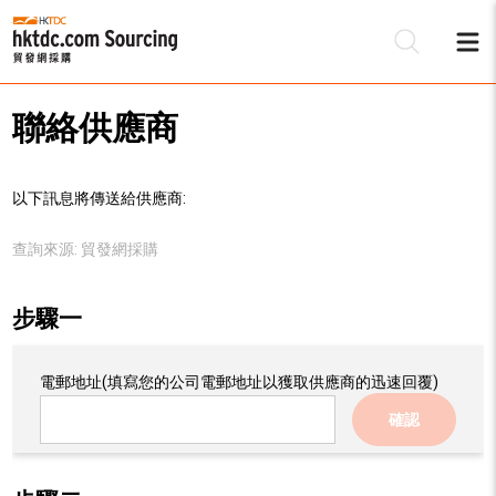
聯絡供應商
以下訊息將傳送給供應商:
查詢來源:
貿發網採購
步驟一
電郵地址
(填寫您的公司電郵地址以獲取供應商的迅速回覆)
確認