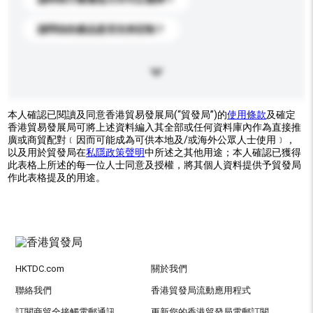
請問你的產品是否支持定制？
本人確認已閱讀及同意香港貿易發展局(“貿發局”)的
使用條款
及確定
香港貿易發展局可將上述資料編入其全部或任何資料庫內作為直接推
廣或商貿配對﹝因而可能成為可供本地及/或海外公眾人士使用﹞，
以及用於貿發局在
私隱政策聲明
中所述之其他用途；本人確認已獲得
此表格上所述的每一位人士同意及授權，將其個人資料提供予貿發局
作此表格提及的用途。
HKTDC.com
關於我們
聯絡我們
香港貿發局流動應用程式
訂閱商貿全接觸電郵通訊
更新您的香港貿發局電郵訂閱