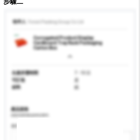
步驟二
收件人
Forest Packing Group Co Ltd
Corrugated Product Display
Cardboard Tray Rack Packaging
Carton Box
生產所需時間
7 - 10 日
可訂造
是
材料
紙
產品規格
請提供您對產品的特定要求。
應用
新增/刪除選項