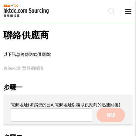
聯絡供應商
以下訊息將傳送給供應商:
查詢來源:
貿發網採購
步驟一
電郵地址
(填寫您的公司電郵地址以獲取供應商的迅速回覆)
確認