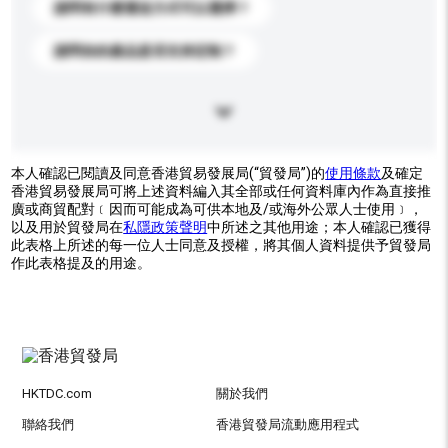
請問有什麼運送方式可以選擇？
請問你的產品是否支持定制？
本人確認已閱讀及同意香港貿易發展局(“貿發局”)的
使用條款
及確定
香港貿易發展局可將上述資料編入其全部或任何資料庫內作為直接推
廣或商貿配對﹝因而可能成為可供本地及/或海外公眾人士使用﹞，
以及用於貿發局在
私隱政策聲明
中所述之其他用途；本人確認已獲得
此表格上所述的每一位人士同意及授權，將其個人資料提供予貿發局
作此表格提及的用途。
HKTDC.com
關於我們
聯絡我們
香港貿發局流動應用程式