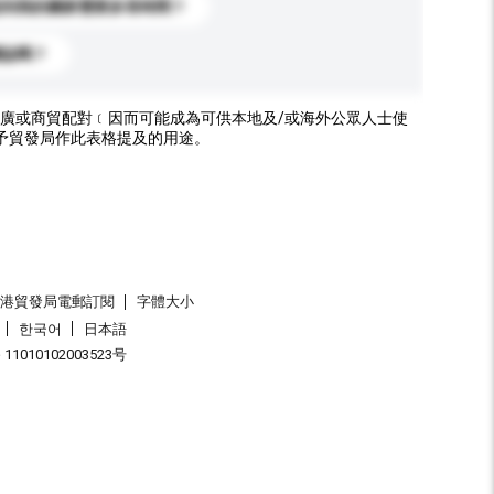
送到我的國家需要多長時間？
標誌嗎？
廣或商貿配對﹝因而可能成為可供本地及/或海外公眾人士使
予貿發局作此表格提及的用途。
香港貿發局電郵訂閱
字體大小
한국어
日本語
1010102003523号