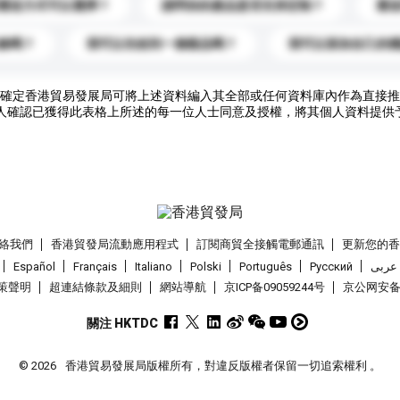
運送方式可以選擇？
請問你的產品是否支持定制？
運
錄嗎？
我可以先收到一個樣品嗎？
我可以添加自己的
確定香港貿易發展局可將上述資料編入其全部或任何資料庫內作為直接推
人確認已獲得此表格上所述的每一位人士同意及授權，將其個人資料提供
絡我們
香港貿發局流動應用程式
訂閱商貿全接觸電郵通訊
更新您的
Español
Français
Italiano
Polski
Português
Pусский
عربى
策聲明
超連結條款及細則
網站導航
京ICP备09059244号
京公网安备 1
關注 HKTDC
© 2026
香港貿易發展局版權所有，對違反版權者保留一切追索權利 。