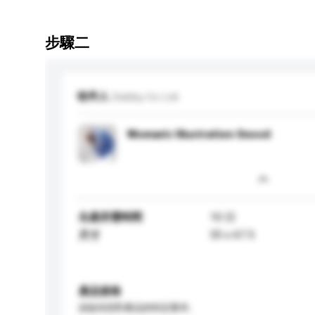
步驟二
收件人
Debby Co Ltd
Woman's Illustration Snood
生產所需時間
10 日
35 x 67.5
尺寸
產品規格
請提供您對產品的特定要求。