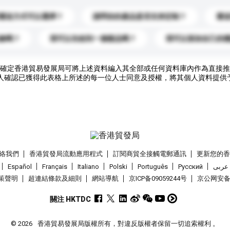
運送方式可以選擇？
請問你的產品是否支持定制？
運
錄嗎？
我可以先收到一個樣品嗎？
我可以添加自己的
確定香港貿易發展局可將上述資料編入其全部或任何資料庫內作為直接推
人確認已獲得此表格上所述的每一位人士同意及授權，將其個人資料提供
絡我們
香港貿發局流動應用程式
訂閱商貿全接觸電郵通訊
更新您的
Español
Français
Italiano
Polski
Português
Pусский
عربى
策聲明
超連結條款及細則
網站導航
京ICP备09059244号
京公网安备 1
關注 HKTDC
© 2026
香港貿易發展局版權所有，對違反版權者保留一切追索權利 。