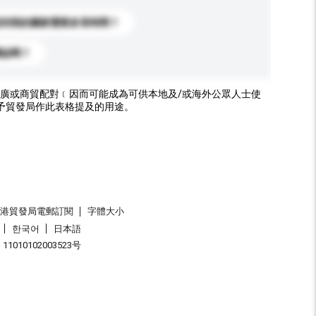
送到我的國家需要多長時間？
標誌嗎？
廣或商貿配對﹝因而可能成為可供本地及/或海外公眾人士使
予貿發局作此表格提及的用途。
香港貿發局電郵訂閱
字體大小
한국어
日本語
1010102003523号