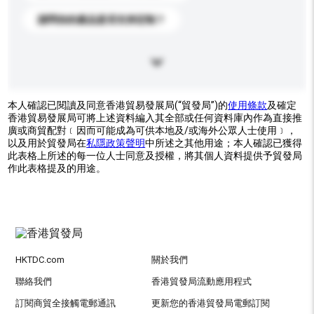
請問你的產品是否支持定制？
本人確認已閱讀及同意香港貿易發展局(“貿發局”)的
使用條款
及確定
香港貿易發展局可將上述資料編入其全部或任何資料庫內作為直接推
廣或商貿配對﹝因而可能成為可供本地及/或海外公眾人士使用﹞，
以及用於貿發局在
私隱政策聲明
中所述之其他用途；本人確認已獲得
此表格上所述的每一位人士同意及授權，將其個人資料提供予貿發局
作此表格提及的用途。
HKTDC.com
關於我們
聯絡我們
香港貿發局流動應用程式
訂閱商貿全接觸電郵通訊
更新您的香港貿發局電郵訂閱