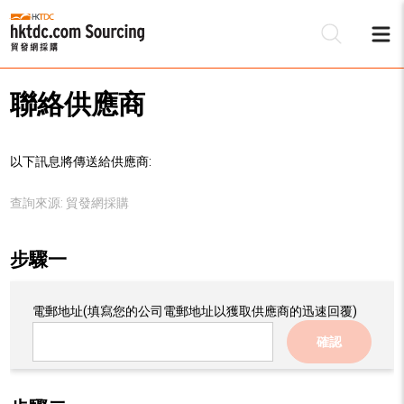
聯絡供應商
以下訊息將傳送給供應商:
查詢來源:
貿發網採購
步驟一
電郵地址
(填寫您的公司電郵地址以獲取供應商的迅速回覆)
確認