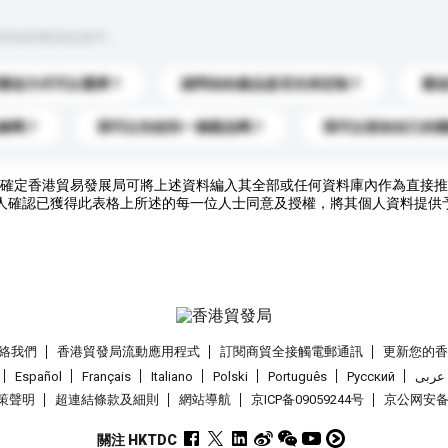
到你的查詢訊息中。
運送方式可以選擇？
請問你的產品是否支持定制？
運
錄嗎？
我可以先收到一個樣品嗎？
我可以添加自己的
確定香港貿易發展局可將上述資料編入其全部或任何資料庫內作為直接推
人確認已獲得此表格上所述的每一位人士同意及授權，將其個人資料提供
絡我們
香港貿發局流動應用程式
訂閱商貿全接觸電郵通訊
更新您的
Español
Français
Italiano
Polski
Português
Pусский
عربى
策聲明
超連結條款及細則
網站導航
京ICP备09059244号
京公网安备 1
關注 HKTDC