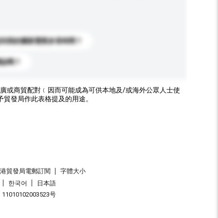
送到我的國家需要多長時間？
標誌嗎？
廣或商貿配對﹝因而可能成為可供本地及/或海外公眾人士使
予貿發局作此表格提及的用途。
香港貿發局電郵訂閱
字體大小
한국어
日本語
1010102003523号