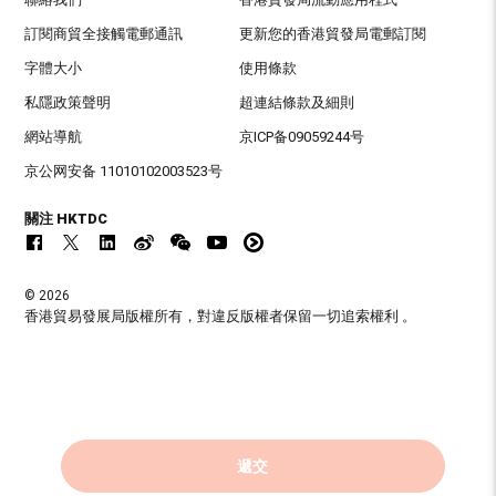
訂閱商貿全接觸電郵通訊
更新您的香港貿發局電郵訂閱
字體大小
使用條款
私隱政策聲明
超連結條款及細則
網站導航
京ICP备09059244号
京公网安备 11010102003523号
關注 HKTDC
© 2026
香港貿易發展局版權所有，對違反版權者保留一切追索權利 。
遞交