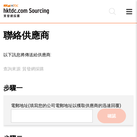
聯絡供應商
以下訊息將傳送給供應商:
查詢來源:
貿發網採購
步驟一
電郵地址
(填寫您的公司電郵地址以獲取供應商的迅速回覆)
確認