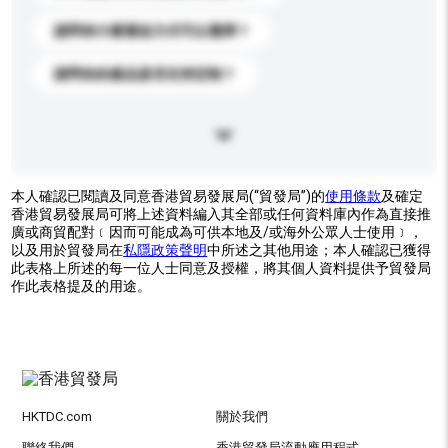
請問有什麼運送方式可以選擇？
請問你的產品是否支持定制？
本人確認已閱讀及同意香港貿易發展局(“貿發局”)的
使用條款
及確定
香港貿易發展局可將上述資料編入其全部或任何資料庫內作為直接推
廣或商貿配對﹝因而可能成為可供本地及/或海外公眾人士使用﹞，
以及用於貿發局在
私隱政策聲明
中所述之其他用途；本人確認已獲得
此表格上所述的每一位人士同意及授權，將其個人資料提供予貿發局
作此表格提及的用途。
HKTDC.com
關於我們
聯絡我們
香港貿發局流動應用程式