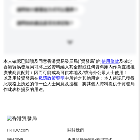
請問有什麼運送方式可以選擇？
請問你的產品是否支持定制？
本人確認已閱讀及同意香港貿易發展局(“貿發局”)的
使用條款
及確定
香港貿易發展局可將上述資料編入其全部或任何資料庫內作為直接推
廣或商貿配對﹝因而可能成為可供本地及/或海外公眾人士使用﹞，
以及用於貿發局在
私隱政策聲明
中所述之其他用途；本人確認已獲得
此表格上所述的每一位人士同意及授權，將其個人資料提供予貿發局
作此表格提及的用途。
HKTDC.com
關於我們
聯絡我們
香港貿發局流動應用程式