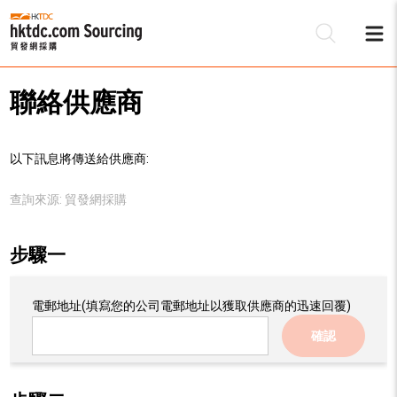
聯絡供應商
以下訊息將傳送給供應商:
查詢來源:
貿發網採購
步驟一
電郵地址
(填寫您的公司電郵地址以獲取供應商的迅速回覆)
確認