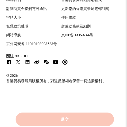
訂閱商貿全接觸電郵通訊
更新您的香港貿發局電郵訂閱
字體大小
使用條款
私隱政策聲明
超連結條款及細則
網站導航
京ICP备09059244号
京公网安备 11010102003523号
關注 HKTDC
© 2026
香港貿易發展局版權所有，對違反版權者保留一切追索權利 。
遞交