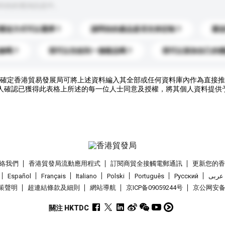
到你的查詢訊息中。
運送方式可以選擇？
請問你的產品是否支持定制？
運
錄嗎？
我可以先收到一個樣品嗎？
我可以添加自己的
確定香港貿易發展局可將上述資料編入其全部或任何資料庫內作為直接推
人確認已獲得此表格上所述的每一位人士同意及授權，將其個人資料提供
絡我們
香港貿發局流動應用程式
訂閱商貿全接觸電郵通訊
更新您的
Español
Français
Italiano
Polski
Português
Pусский
عربى
策聲明
超連結條款及細則
網站導航
京ICP备09059244号
京公网安备 1
關注 HKTDC