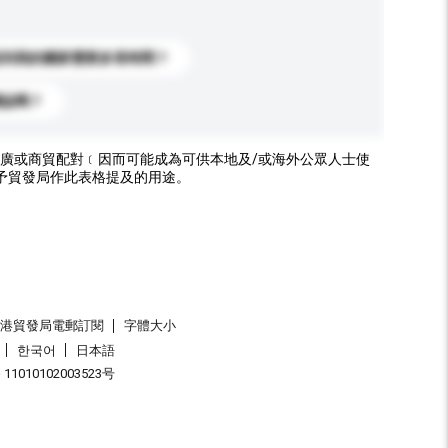
送到我的國家需要多長時間？
標誌嗎？
廣或商貿配對﹝因而可能成為可供本地及/或海外公眾人士使
予貿發局作此表格提及的用途。
香港貿發局電郵訂閱
字體大小
한국어
日本語
1010102003523号