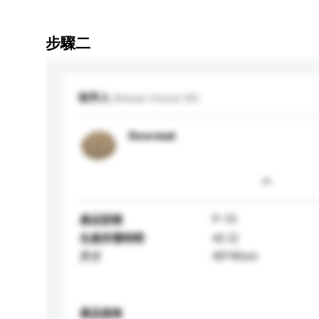
步驟二
收件人
Artisan House BD
Doormat
P-10
產品型號
生產所需時間
45 日
40*40cm
尺寸
產品規格