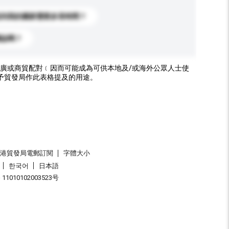
送到我的國家需要多長時間？
標誌嗎？
廣或商貿配對﹝因而可能成為可供本地及/或海外公眾人士使
予貿發局作此表格提及的用途。
香港貿發局電郵訂閱
字體大小
한국어
日本語
1010102003523号