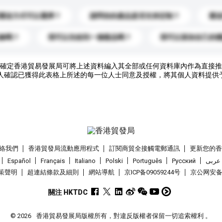
運送方式可以選擇？
請問你的產品是否支持定制？
運
錄嗎？
我可以先收到一個樣品嗎？
我可以添加自己的
確定香港貿易發展局可將上述資料編入其全部或任何資料庫內作為直接推
人確認已獲得此表格上所述的每一位人士同意及授權，將其個人資料提供
絡我們
香港貿發局流動應用程式
訂閱商貿全接觸電郵通訊
更新您的
Español
Français
Italiano
Polski
Português
Pусский
عربى
策聲明
超連結條款及細則
網站導航
京ICP备09059244号
京公网安备 1
關注 HKTDC
© 2026
香港貿易發展局版權所有，對違反版權者保留一切追索權利 。