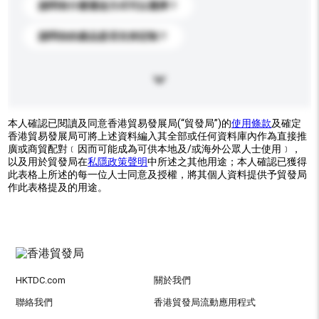
請問有什麼運送方式可以選擇？
請問你的產品是否支持定制？
本人確認已閱讀及同意香港貿易發展局(“貿發局”)的
使用條款
及確定
香港貿易發展局可將上述資料編入其全部或任何資料庫內作為直接推
廣或商貿配對﹝因而可能成為可供本地及/或海外公眾人士使用﹞，
以及用於貿發局在
私隱政策聲明
中所述之其他用途；本人確認已獲得
此表格上所述的每一位人士同意及授權，將其個人資料提供予貿發局
作此表格提及的用途。
HKTDC.com
關於我們
聯絡我們
香港貿發局流動應用程式