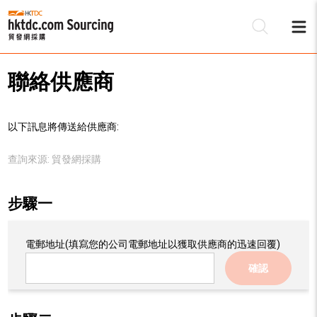
聯絡供應商
以下訊息將傳送給供應商:
查詢來源:
貿發網採購
步驟一
電郵地址
(填寫您的公司電郵地址以獲取供應商的迅速回覆)
確認