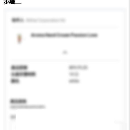
步驟二
收件人
Aithai Corporation ltd.
Aroma Hand Cream Passion Love
產品型號
AFH-PL33
生產所需時間
14 日
顏色
white
產品規格
請提供您對產品的特定要求。
適用年齡
請選擇
新增/刪除選項