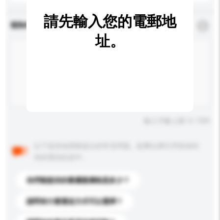
請先輸入您的電郵地
查詢內容
*
必須填寫
址。
輸入字數上限: 0 / 500
以下是其他買家提出的常見問題。點擊以將它們添加到
你的查詢訊息中。
你們能提供的最優惠價格是多少？
請問有什麼運送方式可以選擇？