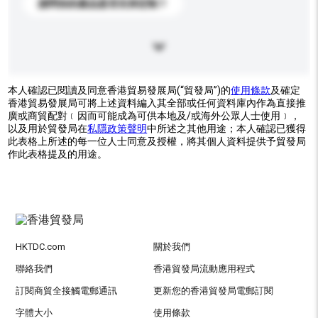
請問你的產品是否支持定制？
本人確認已閱讀及同意香港貿易發展局(“貿發局”)的
使用條款
及確定
香港貿易發展局可將上述資料編入其全部或任何資料庫內作為直接推
廣或商貿配對﹝因而可能成為可供本地及/或海外公眾人士使用﹞，
以及用於貿發局在
私隱政策聲明
中所述之其他用途；本人確認已獲得
此表格上所述的每一位人士同意及授權，將其個人資料提供予貿發局
作此表格提及的用途。
HKTDC.com
關於我們
聯絡我們
香港貿發局流動應用程式
訂閱商貿全接觸電郵通訊
更新您的香港貿發局電郵訂閱
字體大小
使用條款