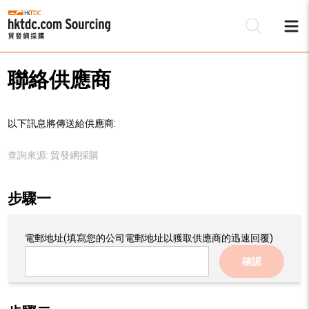
聯絡供應商
以下訊息將傳送給供應商:
查詢來源:
貿發網採購
步驟一
電郵地址
(填寫您的公司電郵地址以獲取供應商的迅速回覆)
確認