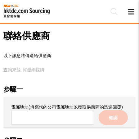
聯絡供應商
以下訊息將傳送給供應商:
查詢來源:
貿發網採購
步驟一
電郵地址
(填寫您的公司電郵地址以獲取供應商的迅速回覆)
確認