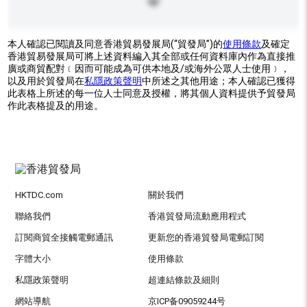
本人確認已閱讀及同意香港貿易發展局(“貿發局”)的
使用條款
及確定
香港貿易發展局可將上述資料編入其全部或任何資料庫內作為直接推
廣或商貿配對﹝因而可能成為可供本地及/或海外公眾人士使用﹞，
以及用於貿發局在
私隱政策聲明
中所述之其他用途；本人確認已獲得
此表格上所述的每一位人士同意及授權，將其個人資料提供予貿發局
作此表格提及的用途。
HKTDC.com
關於我們
聯絡我們
香港貿發局流動應用程式
訂閱商貿全接觸電郵通訊
更新您的香港貿發局電郵訂閱
字體大小
使用條款
私隱政策聲明
超連結條款及細則
網站導航
京ICP备09059244号