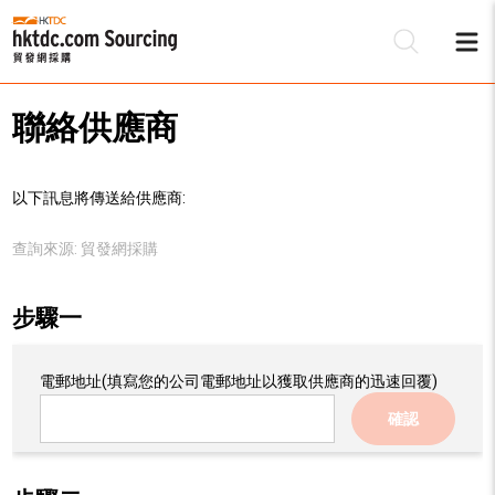
聯絡供應商
以下訊息將傳送給供應商:
查詢來源:
貿發網採購
步驟一
電郵地址
(填寫您的公司電郵地址以獲取供應商的迅速回覆)
確認