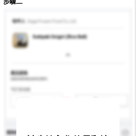
步驟二
收件人
Saga Frozen Food Co.,Ltd.
Sukiyaki Onigiri (Rice Ball)
產品規格
請提供您對產品的特定要求。
可訂造包裝
請選擇
新增/刪除選項
查詢內容
*
必須填寫