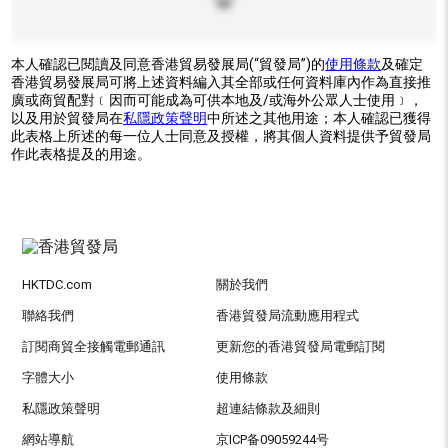
本人確認已閱讀及同意香港貿易發展局(“貿發局”)的
使用條款
及確定
香港貿易發展局可將上述資料編入其全部或任何資料庫內作為直接推
廣或商貿配對﹝因而可能成為可供本地及/或海外公眾人士使用﹞，
以及用於貿發局在
私隱政策聲明
中所述之其他用途；本人確認已獲得
此表格上所述的每一位人士同意及授權，將其個人資料提供予貿發局
作此表格提及的用途。
HKTDC.com
關於我們
聯絡我們
香港貿發局流動應用程式
訂閱商貿全接觸電郵通訊
更新您的香港貿發局電郵訂閱
字體大小
使用條款
私隱政策聲明
超連結條款及細則
網站導航
京ICP备09059244号