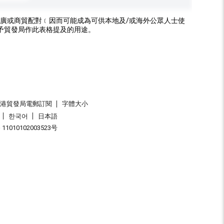
廣或商貿配對﹝因而可能成為可供本地及/或海外公眾人士使
予貿發局作此表格提及的用途。
香港貿發局電郵訂閱
字體大小
한국어
日本語
1010102003523号