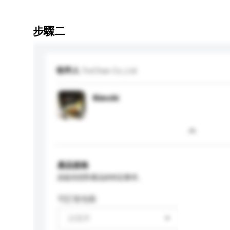
步驟二
收件人
TreChan Co.,Ltd
Kimchi
產品規格
請提供您對產品的特定要求。
可訂造包裝
請選擇