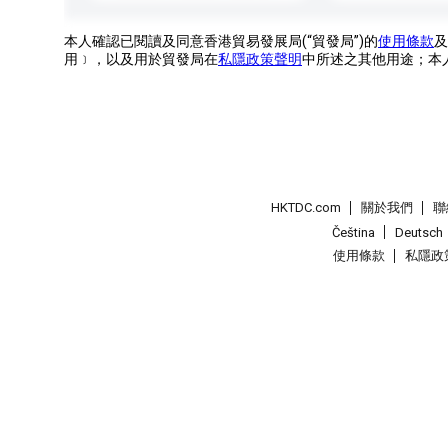
本人確認已閱讀及同意香港貿易發展局(“貿發局”)的
使用條款
及
用﹞，以及用於貿發局在
私隱政策聲明
中所述之其他用途；本
HKTDC.com
關於我們
聯
Čeština
Deutsch
使用條款
私隱政