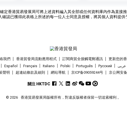
確定香港貿易發展局可將上述資料編入其全部或任何資料庫內作為直接推
人確認已獲得此表格上所述的每一位人士同意及授權，將其個人資料提供
絡我們
香港貿發局流動應用程式
訂閱商貿全接觸電郵通訊
更新您的
Español
Français
Italiano
Polski
Português
Pусский
عربى
策聲明
超連結條款及細則
網站導航
京ICP备09059244号
京公网安备 1
關注 HKTDC
© 2026
香港貿易發展局版權所有，對違反版權者保留一切追索權利 。