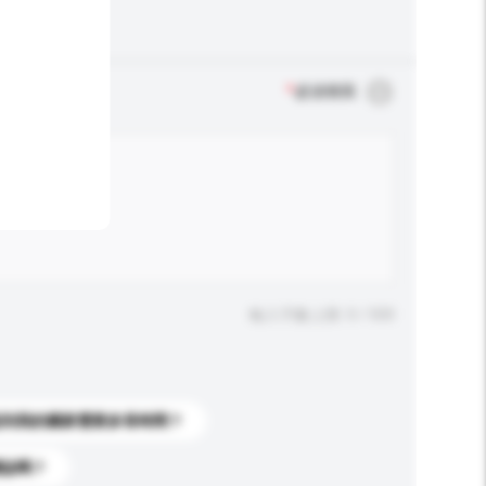
*
必須填寫
輸入字數上限: 0 / 500
送到我的國家需要多長時間？
標誌嗎？