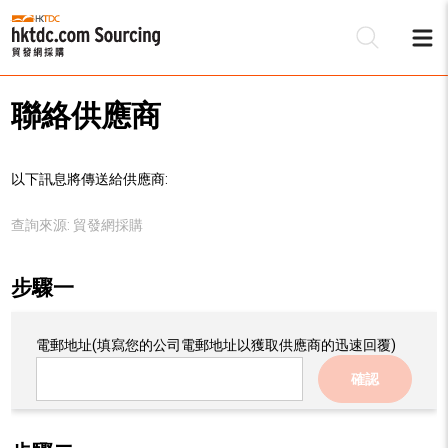
聯絡供應商
以下訊息將傳送給供應商:
查詢來源:
貿發網採購
步驟一
電郵地址
(填寫您的公司電郵地址以獲取供應商的迅速回覆)
確認