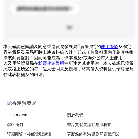
請問你的產品是否支持定制？
本人確認已閱讀及同意香港貿易發展局(“貿發局”)的
使用條款
及確定
香港貿易發展局可將上述資料編入其全部或任何資料庫內作為直接推
廣或商貿配對﹝因而可能成為可供本地及/或海外公眾人士使用﹞，
以及用於貿發局在
私隱政策聲明
中所述之其他用途；本人確認已獲得
此表格上所述的每一位人士同意及授權，將其個人資料提供予貿發局
作此表格提及的用途。
HKTDC.com
關於我們
聯絡我們
香港貿發局流動應用程式
訂閱商貿全接觸電郵通訊
更新您的香港貿發局電郵訂閱