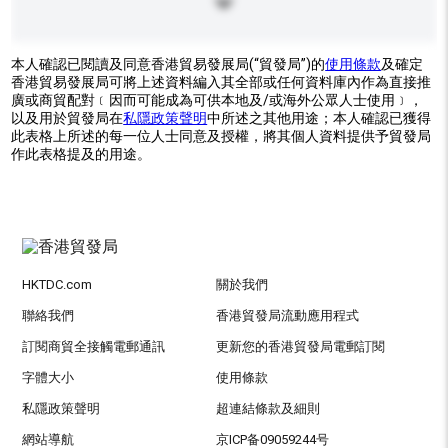
本人確認已閱讀及同意香港貿易發展局(“貿發局”)的
使用條款
及確定
香港貿易發展局可將上述資料編入其全部或任何資料庫內作為直接推
廣或商貿配對﹝因而可能成為可供本地及/或海外公眾人士使用﹞，
以及用於貿發局在
私隱政策聲明
中所述之其他用途；本人確認已獲得
此表格上所述的每一位人士同意及授權，將其個人資料提供予貿發局
作此表格提及的用途。
HKTDC.com
關於我們
聯絡我們
香港貿發局流動應用程式
訂閱商貿全接觸電郵通訊
更新您的香港貿發局電郵訂閱
字體大小
使用條款
私隱政策聲明
超連結條款及細則
網站導航
京ICP备09059244号