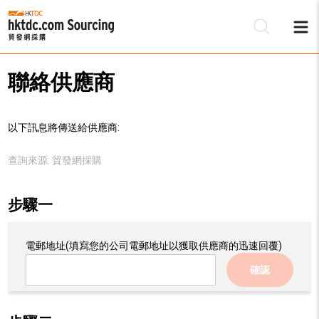
聯絡供應商
以下訊息將傳送給供應商:
查詢來源:
貿發網採購
步驟一
電郵地址
(填寫您的公司電郵地址以獲取供應商的迅速回覆)
確認