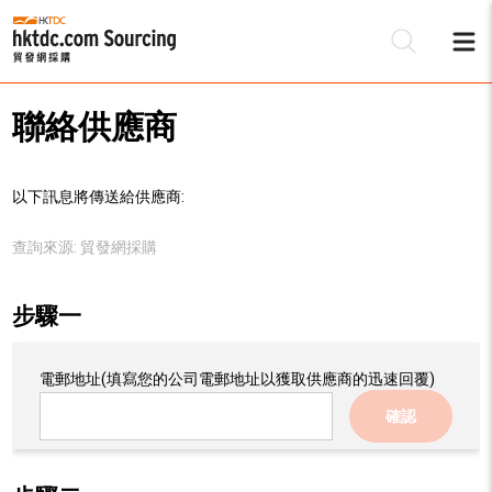
聯絡供應商
以下訊息將傳送給供應商:
查詢來源:
貿發網採購
步驟一
電郵地址
(填寫您的公司電郵地址以獲取供應商的迅速回覆)
確認