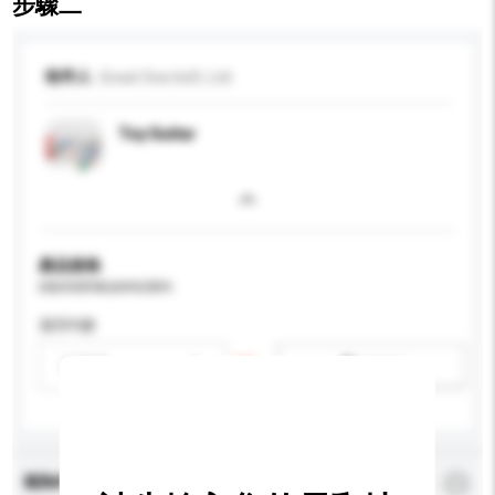
步驟二
收件人
Great One Ind'L Ltd
Toy Guitar
產品規格
請提供您對產品的特定要求。
適用年齡
請選擇
新增/刪除選項
查詢內容
*
必須填寫