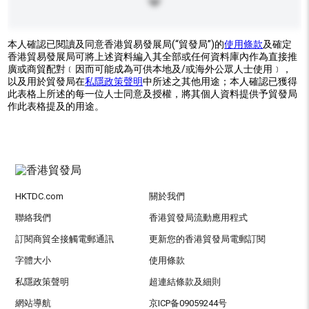
本人確認已閱讀及同意香港貿易發展局(“貿發局”)的
使用條款
及確定
香港貿易發展局可將上述資料編入其全部或任何資料庫內作為直接推
廣或商貿配對﹝因而可能成為可供本地及/或海外公眾人士使用﹞，
以及用於貿發局在
私隱政策聲明
中所述之其他用途；本人確認已獲得
此表格上所述的每一位人士同意及授權，將其個人資料提供予貿發局
作此表格提及的用途。
HKTDC.com
關於我們
聯絡我們
香港貿發局流動應用程式
訂閱商貿全接觸電郵通訊
更新您的香港貿發局電郵訂閱
字體大小
使用條款
私隱政策聲明
超連結條款及細則
網站導航
京ICP备09059244号