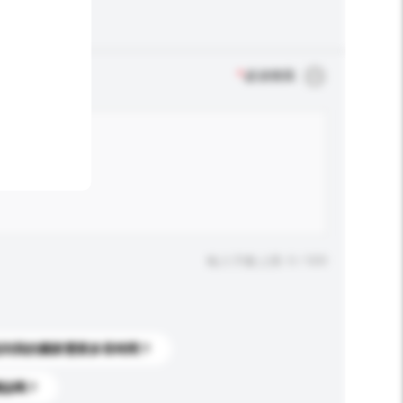
*
必須填寫
輸入字數上限: 0 / 500
送到我的國家需要多長時間？
標誌嗎？