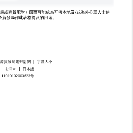
廣或商貿配對﹝因而可能成為可供本地及/或海外公眾人士使
予貿發局作此表格提及的用途。
香港貿發局電郵訂閱
字體大小
한국어
日本語
1010102003523号