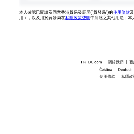
本人確認已閱讀及同意香港貿易發展局(“貿發局”)的
使用條款
及
用﹞，以及用於貿發局在
私隱政策聲明
中所述之其他用途；本
HKTDC.com
關於我們
聯
Čeština
Deutsch
使用條款
私隱政