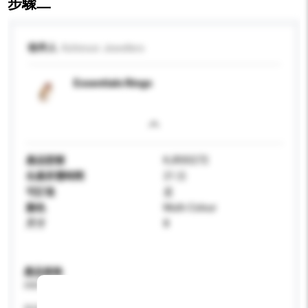
步驟二
收件人
Kohinoor Jewellers
Essentials Rings
產品型號
KJR00272
生產所需時間
21 日
可訂造
是
顏色
Multi-Colour
尺寸
8
產品規格
請提供您對產品的特定要求。