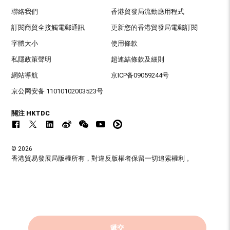
聯絡我們
香港貿發局流動應用程式
訂閱商貿全接觸電郵通訊
更新您的香港貿發局電郵訂閱
字體大小
使用條款
私隱政策聲明
超連結條款及細則
網站導航
京ICP备09059244号
京公网安备 11010102003523号
關注 HKTDC
© 2026
香港貿易發展局版權所有，對違反版權者保留一切追索權利 。
遞交