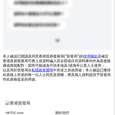
你們能提供的最優惠價格是多少？
請問有什麼運送方式可以選擇？
請問你的產品是否支持定制？
本人確認已閱讀及同意香港貿易發展局(“貿發局”)的
使用條款
及確定
香港貿易發展局可將上述資料編入其全部或任何資料庫內作為直接推
廣或商貿配對﹝因而可能成為可供本地及/或海外公眾人士使用﹞，
以及用於貿發局在
私隱政策聲明
中所述之其他用途；本人確認已獲得
此表格上所述的每一位人士同意及授權，將其個人資料提供予貿發局
作此表格提及的用途。
HKTDC.com
關於我們