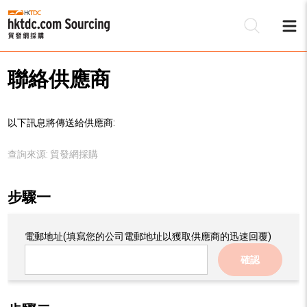
聯絡供應商
以下訊息將傳送給供應商:
查詢來源:
貿發網採購
步驟一
電郵地址
(填寫您的公司電郵地址以獲取供應商的迅速回覆)
確認