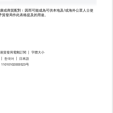
廣或商貿配對﹝因而可能成為可供本地及/或海外公眾人士使
予貿發局作此表格提及的用途。
香港貿發局電郵訂閱
字體大小
한국어
日本語
1010102003523号