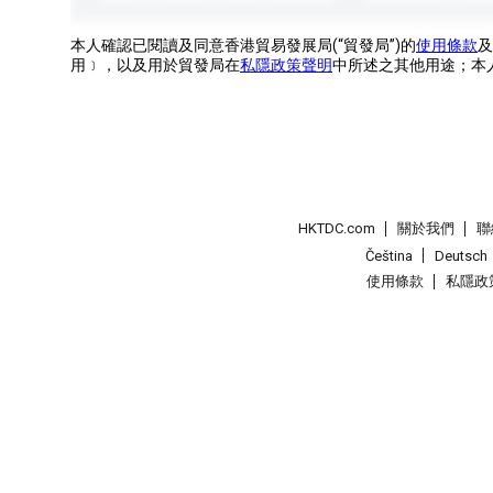
本人確認已閱讀及同意香港貿易發展局(“貿發局”)的
使用條款
及
用﹞，以及用於貿發局在
私隱政策聲明
中所述之其他用途；本
HKTDC.com
關於我們
聯
Čeština
Deutsch
使用條款
私隱政