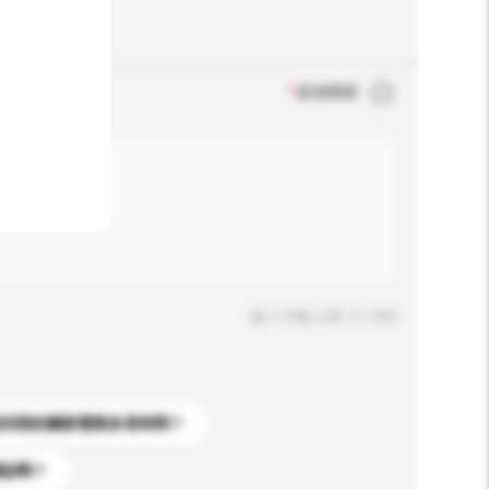
*
必須填寫
輸入字數上限: 0 / 500
送到我的國家需要多長時間？
標誌嗎？