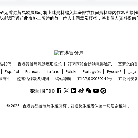
確定香港貿易發展局可將上述資料編入其全部或任何資料庫內作為直接推
人確認已獲得此表格上所述的每一位人士同意及授權，將其個人資料提供
絡我們
香港貿發局流動應用程式
訂閱商貿全接觸電郵通訊
更新您的
Español
Français
Italiano
Polski
Português
Pусский
عربى
策聲明
超連結條款及細則
網站導航
京ICP备09059244号
京公网安备 1
關注 HKTDC
© 2026
香港貿易發展局版權所有，對違反版權者保留一切追索權利 。