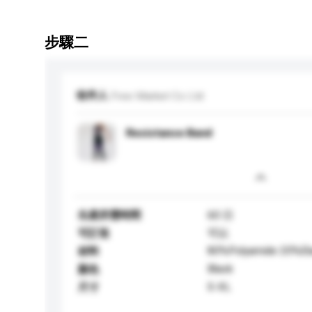
步驟二
收件人
Free Market Co Ltd
Resistance Band
生產所需時間
60 日
可訂造
可以
80%Polyamide 20%El
材料
Black
顏色
S-XL
尺寸