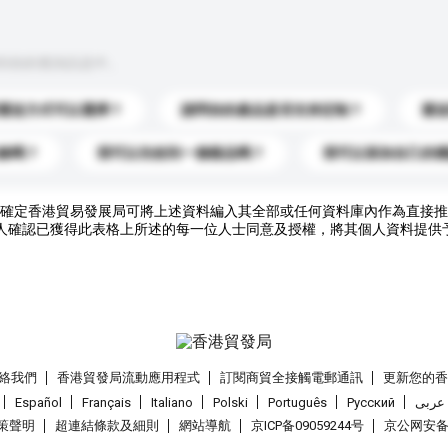
到你的查詢訊息中。
運送方式可以選擇？
請問你的產品是否支持定制？
運
錄嗎？
我可以先收到一個樣品嗎？
我可以添加自己的
確定香港貿易發展局可將上述資料編入其全部或任何資料庫內作為直接推
人確認已獲得此表格上所述的每一位人士同意及授權，將其個人資料提供
絡我們
香港貿發局流動應用程式
訂閱商貿全接觸電郵通訊
更新您的
Español
Français
Italiano
Polski
Português
Pусский
عربى
策聲明
超連結條款及細則
網站導航
京ICP备09059244号
京公网安备 1