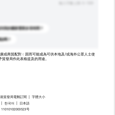
輸入字數上限: 0 / 500
送到我的國家需要多長時間？
標誌嗎？
廣或商貿配對﹝因而可能成為可供本地及/或海外公眾人士使
予貿發局作此表格提及的用途。
香港貿發局電郵訂閱
字體大小
한국어
日本語
1010102003523号