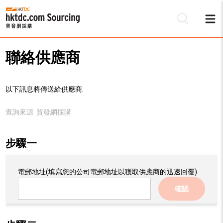
聯絡供應商
以下訊息將傳送給供應商:
查詢來源:
貿發網採購
步驟一
電郵地址
(填寫您的公司電郵地址以獲取供應商的迅速回覆)
確認