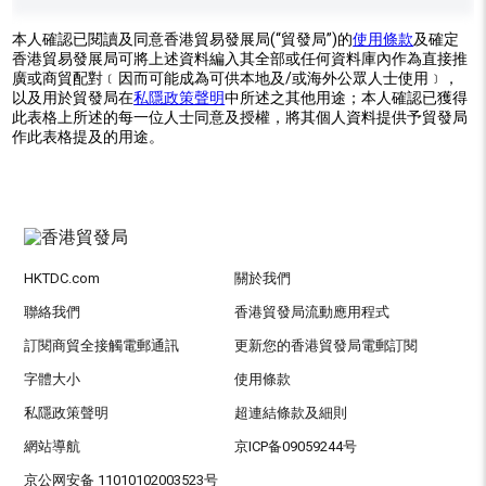
本人確認已閱讀及同意香港貿易發展局(“貿發局”)的
使用條款
及確定
香港貿易發展局可將上述資料編入其全部或任何資料庫內作為直接推
廣或商貿配對﹝因而可能成為可供本地及/或海外公眾人士使用﹞，
以及用於貿發局在
私隱政策聲明
中所述之其他用途；本人確認已獲得
此表格上所述的每一位人士同意及授權，將其個人資料提供予貿發局
作此表格提及的用途。
HKTDC.com
關於我們
聯絡我們
香港貿發局流動應用程式
訂閱商貿全接觸電郵通訊
更新您的香港貿發局電郵訂閱
字體大小
使用條款
私隱政策聲明
超連結條款及細則
網站導航
京ICP备09059244号
京公网安备 11010102003523号