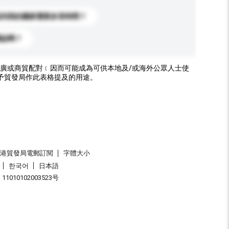
送到我的國家需要多長時間？
標誌嗎？
廣或商貿配對﹝因而可能成為可供本地及/或海外公眾人士使
予貿發局作此表格提及的用途。
香港貿發局電郵訂閱
字體大小
한국어
日本語
1010102003523号