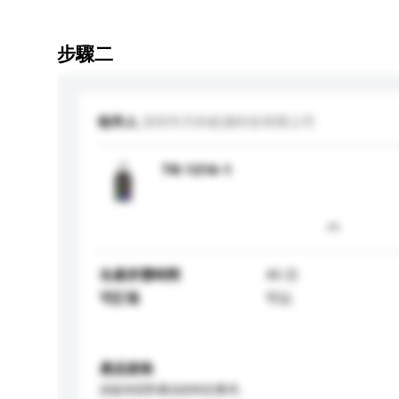
步驟二
收件人
深圳市天科銳邁科技有限公司
TK-1216-1
生產所需時間
45 日
可訂造
可以
產品規格
請提供您對產品的特定要求。