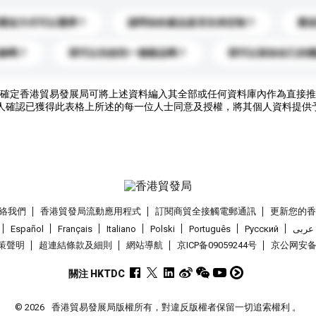
運送方式可以選擇？
請問你的產品是否支持定制？
運
錄嗎？
我可以先收到一個樣品嗎？
我可以添加自己的
確定香港貿易發展局可將上述資料編入其全部或任何資料庫內作為直接推
人確認已獲得此表格上所述的每一位人士同意及授權，將其個人資料提供
絡我們
香港貿發局流動應用程式
訂閱商貿全接觸電郵通訊
更新您的
Español
Français
Italiano
Polski
Português
Pусский
عربى
策聲明
超連結條款及細則
網站導航
京ICP备09059244号
京公网安备 1
關注 HKTDC
© 2026
香港貿易發展局版權所有，對違反版權者保留一切追索權利 。