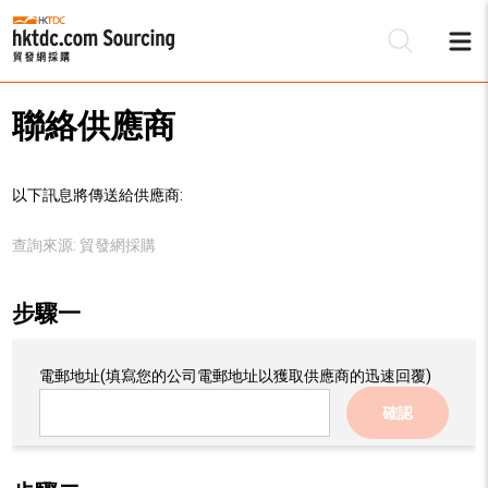
聯絡供應商
以下訊息將傳送給供應商:
查詢來源:
貿發網採購
步驟一
電郵地址
(填寫您的公司電郵地址以獲取供應商的迅速回覆)
確認