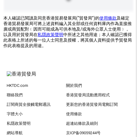
本人確認已閱讀及同意香港貿易發展局(“貿發局”)的
使用條款
及確定
香港貿易發展局可將上述資料編入其全部或任何資料庫內作為直接推
廣或商貿配對﹝因而可能成為可供本地及/或海外公眾人士使用﹞，
以及用於貿發局在
私隱政策聲明
中所述之其他用途；本人確認已獲得
此表格上所述的每一位人士同意及授權，將其個人資料提供予貿發局
作此表格提及的用途。
HKTDC.com
關於我們
聯絡我們
香港貿發局流動應用程式
訂閱商貿全接觸電郵通訊
更新您的香港貿發局電郵訂閱
字體大小
使用條款
私隱政策聲明
超連結條款及細則
網站導航
京ICP备09059244号