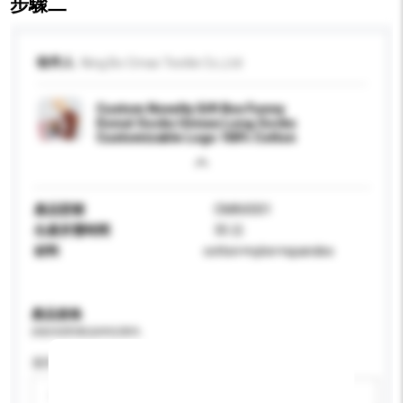
步驟二
收件人
Ning Bo Cmax Textile Co.,Ltd
Custom Novelty Gift Box Funny
Donut Socks Unisex Long Socks
Customizable Logo 100% Cotton
產品型號
CMAX001
生產所需時間
35 日
材料
cotton+nylon+spandex
產品規格
請提供您對產品的特定要求。
適用年齡
請選擇
新增/刪除選項