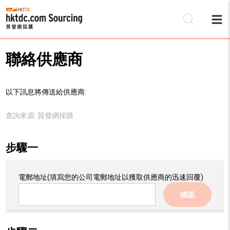
聯絡供應商
以下訊息將傳送給供應商:
查詢來源:
貿發網採購
步驟一
電郵地址
(填寫您的公司電郵地址以獲取供應商的迅速回覆)
確認