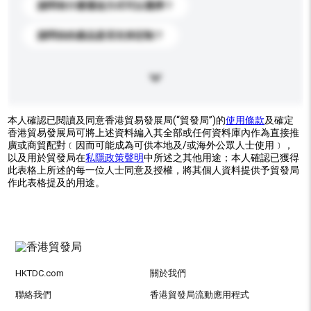
請問有什麼運送方式可以選擇？
請問你的產品是否支持定制？
本人確認已閱讀及同意香港貿易發展局(“貿發局”)的
使用條款
及確定
香港貿易發展局可將上述資料編入其全部或任何資料庫內作為直接推
廣或商貿配對﹝因而可能成為可供本地及/或海外公眾人士使用﹞，
以及用於貿發局在
私隱政策聲明
中所述之其他用途；本人確認已獲得
此表格上所述的每一位人士同意及授權，將其個人資料提供予貿發局
作此表格提及的用途。
HKTDC.com
關於我們
聯絡我們
香港貿發局流動應用程式