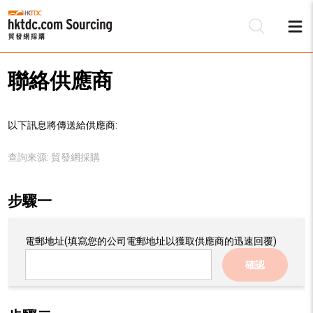
聯絡供應商
以下訊息將傳送給供應商:
查詢來源:
貿發網採購
步驟一
電郵地址
(填寫您的公司電郵地址以獲取供應商的迅速回覆)
確認