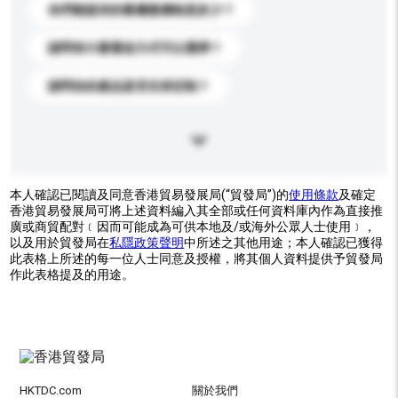
你們能提供的最優惠價格是多少？
請問有什麼運送方式可以選擇？
請問你的產品是否支持定制？
本人確認已閱讀及同意香港貿易發展局(“貿發局”)的
使用條款
及確定
香港貿易發展局可將上述資料編入其全部或任何資料庫內作為直接推
廣或商貿配對﹝因而可能成為可供本地及/或海外公眾人士使用﹞，
以及用於貿發局在
私隱政策聲明
中所述之其他用途；本人確認已獲得
此表格上所述的每一位人士同意及授權，將其個人資料提供予貿發局
作此表格提及的用途。
HKTDC.com
關於我們