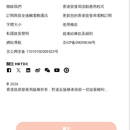
聯絡我們
香港貿發局流動應用程式
訂閱商貿全接觸電郵通訊
更新您的香港貿發局電郵訂閱
字體大小
使用條款
私隱政策聲明
超連結條款及細則
網站導航
京ICP备09059244号
京公网安备 11010102003523号
關注 HKTDC
© 2026
香港貿易發展局版權所有，對違反版權者保留一切追索權利 。
遞交