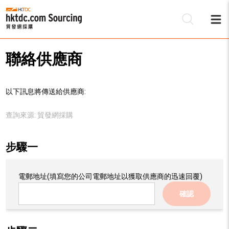
聯絡供應商
以下訊息將傳送給供應商:
查詢來源:
貿發網採購
步驟一
電郵地址
(填寫您的公司電郵地址以獲取供應商的迅速回覆)
確認