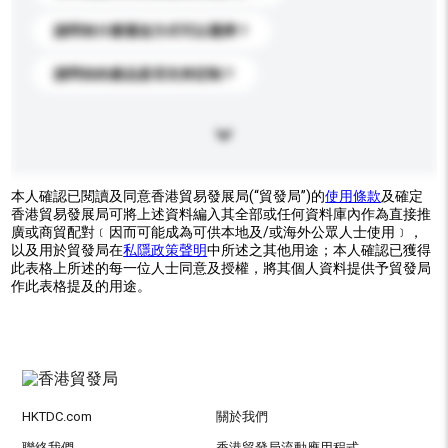
請問有什麼運送方式可以選擇？
請問你的產品是否支持定制？
本人確認已閱讀及同意香港貿易發展局(“貿發局”)的
使用條款
及確定
香港貿易發展局可將上述資料編入其全部或任何資料庫內作為直接推
廣或商貿配對﹝因而可能成為可供本地及/或海外公眾人士使用﹞，
以及用於貿發局在
私隱政策聲明
中所述之其他用途；本人確認已獲得
此表格上所述的每一位人士同意及授權，將其個人資料提供予貿發局
作此表格提及的用途。
HKTDC.com
關於我們
聯絡我們
香港貿發局流動應用程式