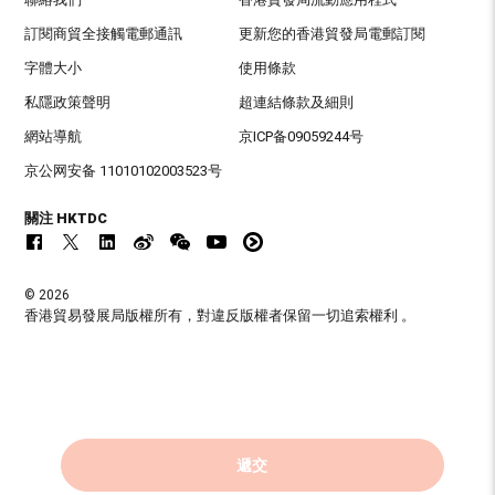
訂閱商貿全接觸電郵通訊
更新您的香港貿發局電郵訂閱
字體大小
使用條款
私隱政策聲明
超連結條款及細則
網站導航
京ICP备09059244号
京公网安备 11010102003523号
關注 HKTDC
© 2026
香港貿易發展局版權所有，對違反版權者保留一切追索權利 。
遞交