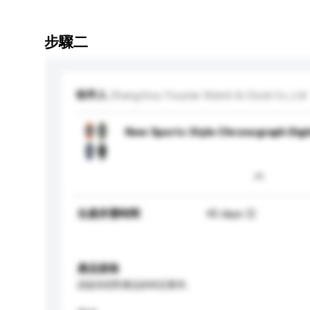
步驟二
收件人
Zhangzhou Youstar Watch & Clock Co.,Ltd
New Sports Style Chronograph Digi
生產所需時間
45 days 日
產品規格
請提供您對產品的特定要求。