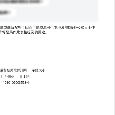
送到我的國家需要多長時間？
標誌嗎？
廣或商貿配對﹝因而可能成為可供本地及/或海外公眾人士使
予貿發局作此表格提及的用途。
香港貿發局電郵訂閱
字體大小
한국어
日本語
1010102003523号