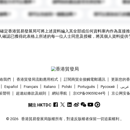
運送方式可以選擇？
請問你的產品是否支持定制？
運
錄嗎？
我可以先收到一個樣品嗎？
我可以添加自己的
確定香港貿易發展局可將上述資料編入其全部或任何資料庫內作為直接推
人確認已獲得此表格上所述的每一位人士同意及授權，將其個人資料提供
絡我們
香港貿發局流動應用程式
訂閱商貿全接觸電郵通訊
更新您的
Español
Français
Italiano
Polski
Português
Pусский
عربى
策聲明
超連結條款及細則
網站導航
京ICP备09059244号
京公网安备 1
關注 HKTDC
© 2026
香港貿易發展局版權所有，對違反版權者保留一切追索權利 。