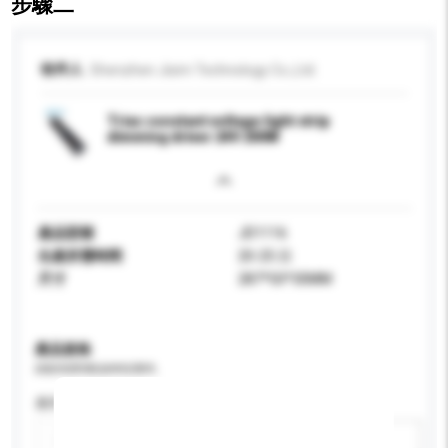
步驟二
收件人
Shenzhen Jisim Technology Co.,Ltd.
Triac constant voltage light strip
dimming driver 24V 200W
產品型號
JD1116
生產所需時間
20-25 日
尺寸
287*50*30MM
產品規格
請提供您對產品的特定要求。
應用
新增/刪除選項