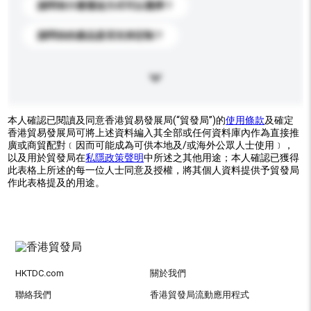
請問有什麼運送方式可以選擇？
請問你的產品是否支持定制？
本人確認已閱讀及同意香港貿易發展局(“貿發局”)的
使用條款
及確定
香港貿易發展局可將上述資料編入其全部或任何資料庫內作為直接推
廣或商貿配對﹝因而可能成為可供本地及/或海外公眾人士使用﹞，
以及用於貿發局在
私隱政策聲明
中所述之其他用途；本人確認已獲得
此表格上所述的每一位人士同意及授權，將其個人資料提供予貿發局
作此表格提及的用途。
HKTDC.com
關於我們
聯絡我們
香港貿發局流動應用程式