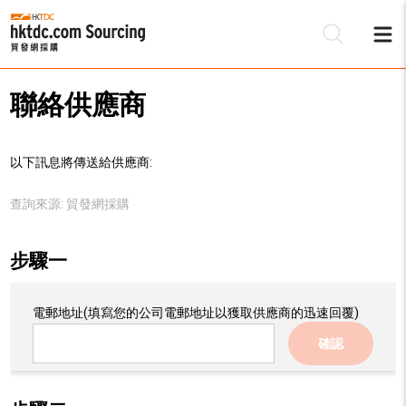
聯絡供應商
以下訊息將傳送給供應商:
查詢來源:
貿發網採購
步驟一
電郵地址
(填寫您的公司電郵地址以獲取供應商的迅速回覆)
確認