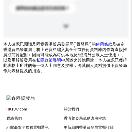
請問你的產品是否支持定制？
本人確認已閱讀及同意香港貿易發展局(“貿發局”)的
使用條款
及確定
香港貿易發展局可將上述資料編入其全部或任何資料庫內作為直接推
廣或商貿配對﹝因而可能成為可供本地及/或海外公眾人士使用﹞，
以及用於貿發局在
私隱政策聲明
中所述之其他用途；本人確認已獲得
此表格上所述的每一位人士同意及授權，將其個人資料提供予貿發局
作此表格提及的用途。
HKTDC.com
關於我們
聯絡我們
香港貿發局流動應用程式
訂閱商貿全接觸電郵通訊
更新您的香港貿發局電郵訂閱