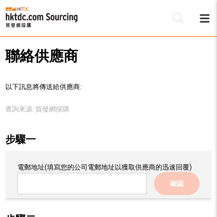
聯絡供應商
以下訊息將傳送給供應商:
查詢來源:
貿發網採購
步驟一
電郵地址
(填寫您的公司電郵地址以獲取供應商的迅速回覆)
確認