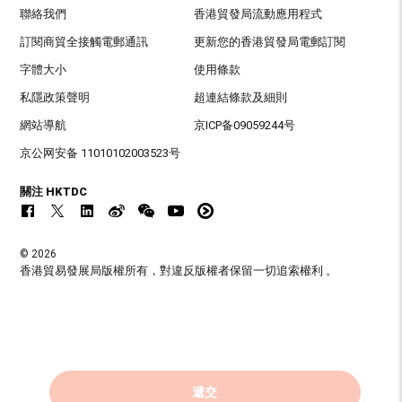
聯絡我們
香港貿發局流動應用程式
訂閱商貿全接觸電郵通訊
更新您的香港貿發局電郵訂閱
字體大小
使用條款
私隱政策聲明
超連結條款及細則
網站導航
京ICP备09059244号
京公网安备 11010102003523号
關注 HKTDC
© 2026
香港貿易發展局版權所有，對違反版權者保留一切追索權利 。
遞交