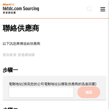
聯絡供應商
以下訊息將傳送給供應商:
查詢來源:
貿發網採購
步驟一
電郵地址
(填寫您的公司電郵地址以獲取供應商的迅速回覆)
確認