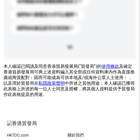
你們能提供的最優惠價格是多少？
請問有什麼運送方式可以選擇？
請問你的產品是否支持定制？
本人確認已閱讀及同意香港貿易發展局(“貿發局”)的
使用條款
及確定
香港貿易發展局可將上述資料編入其全部或任何資料庫內作為直接推
廣或商貿配對﹝因而可能成為可供本地及/或海外公眾人士使用﹞，
以及用於貿發局在
私隱政策聲明
中所述之其他用途；本人確認已獲得
此表格上所述的每一位人士同意及授權，將其個人資料提供予貿發局
作此表格提及的用途。
HKTDC.com
關於我們