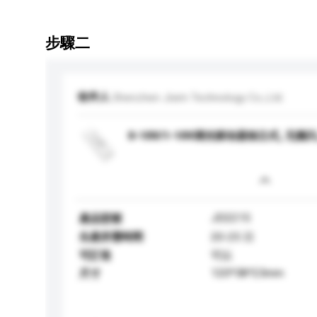
步驟二
收件人
Shenzhen Jisim Technology Co.,Ltd.
0-10V/1-10V调光驱动器独立式, 无频闪
JD2215
產品型號
生產所需時間
20-25 日
可訂造
可以
120*38*23mm
尺寸