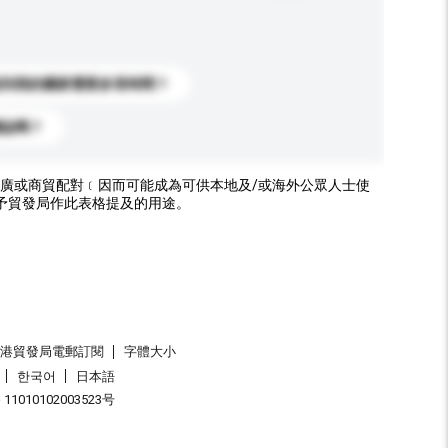
送到我的國家需要多長時間？
標誌嗎？
廣或商貿配對﹝因而可能成為可供本地及/或海外公眾人士使
予貿發局作此表格提及的用途。
香港貿發局電郵訂閱
字體大小
한국어
日本語
1010102003523号