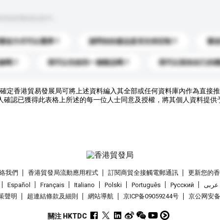
到你的查詢訊息中。
運送方式可以選擇？
請問你的產品是否支持定制？
運
錄嗎？
我可以先收到一個樣品嗎？
我可以添加自己的
確定香港貿易發展局可將上述資料編入其全部或任何資料庫內作為直接推
人確認已獲得此表格上所述的每一位人士同意及授權，將其個人資料提供
絡我們
香港貿發局流動應用程式
訂閱商貿全接觸電郵通訊
更新您的
Español
Français
Italiano
Polski
Português
Pусский
عربى
策聲明
超連結條款及細則
網站導航
京ICP备09059244号
京公网安备 1
關注 HKTDC