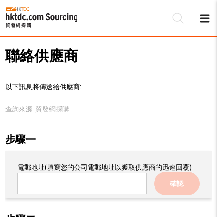
聯絡供應商
以下訊息將傳送給供應商:
查詢來源:
貿發網採購
步驟一
電郵地址
(填寫您的公司電郵地址以獲取供應商的迅速回覆)
確認