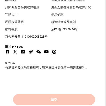
訂閱商貿全接觸電郵通訊
更新您的香港貿發局電郵訂閱
字體大小
使用條款
私隱政策聲明
超連結條款及細則
網站導航
京ICP备09059244号
京公网安备 11010102003523号
關注 HKTDC
© 2026
香港貿易發展局版權所有，對違反版權者保留一切追索權利 。
遞交