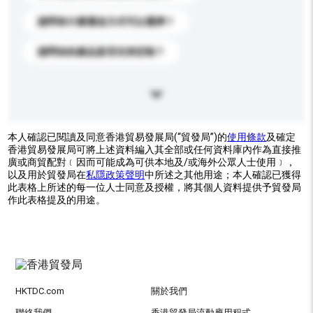
請問有什麼運送方式可以選擇？
請問你的產品是否支持定制？
本人確認已閱讀及同意香港貿易發展局(“貿發局”)的
使用條款
及確定
香港貿易發展局可將上述資料編入其全部或任何資料庫內作為直接推
廣或商貿配對﹝因而可能成為可供本地及/或海外公眾人士使用﹞，
以及用於貿發局在
私隱政策聲明
中所述之其他用途；本人確認已獲得
此表格上所述的每一位人士同意及授權，將其個人資料提供予貿發局
作此表格提及的用途。
HKTDC.com
關於我們
聯絡我們
香港貿發局流動應用程式