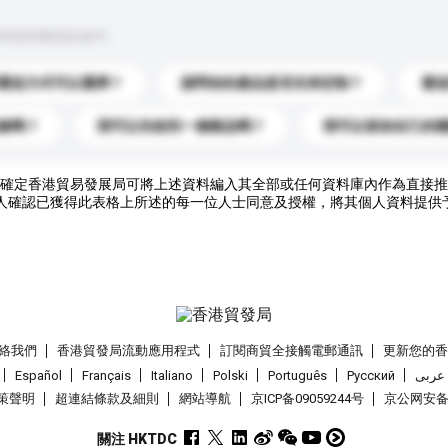
到你的查詢訊息中。
運送方式可以選擇？
請問你的產品是否支持定制？
運
錄嗎？
我可以先收到一個樣品嗎？
我可以添加自己的
確定香港貿易發展局可將上述資料編入其全部或任何資料庫內作為直接推
人確認已獲得此表格上所述的每一位人士同意及授權，將其個人資料提供
絡我們
香港貿發局流動應用程式
訂閱商貿全接觸電郵通訊
更新您的
Español
Français
Italiano
Polski
Português
Pусский
عربى
策聲明
超連結條款及細則
網站導航
京ICP备09059244号
京公网安备 1
關注 HKTDC