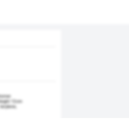
stomer
Height 12cm
terylene,