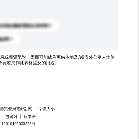
送到我的國家需要多長時間？
標誌嗎？
廣或商貿配對﹝因而可能成為可供本地及/或海外公眾人士使
予貿發局作此表格提及的用途。
香港貿發局電郵訂閱
字體大小
한국어
日本語
1010102003523号