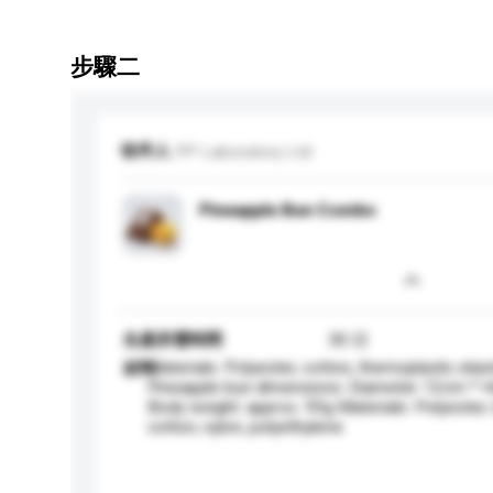
步驟二
收件人
PP Laboratory Ltd
Pineapple Bun Combo
生產所需時間
30 日
Materials: Polyester, cotton, themoplastic ela
材料
Pineapple bun dimensions: Diameter 12cm * 
Body weight: approx. 95g Materials: Polyester, 
cotton, nylon, polyethylene