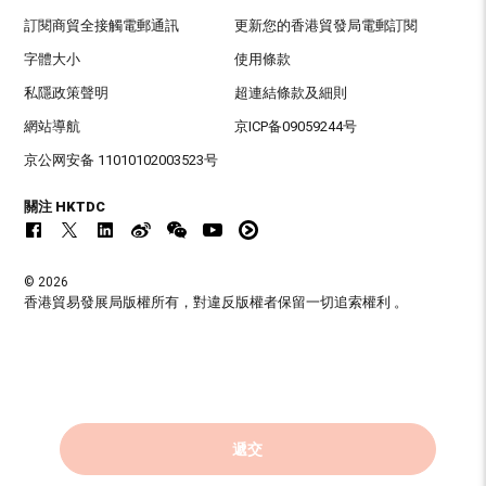
訂閱商貿全接觸電郵通訊
更新您的香港貿發局電郵訂閱
字體大小
使用條款
私隱政策聲明
超連結條款及細則
網站導航
京ICP备09059244号
京公网安备 11010102003523号
關注 HKTDC
© 2026
香港貿易發展局版權所有，對違反版權者保留一切追索權利 。
遞交