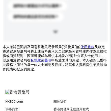
請問有什麼運送方式可以選擇？
請問你的產品是否支持定制？
本人確認已閱讀及同意香港貿易發展局(“貿發局”)的
使用條款
及確定
香港貿易發展局可將上述資料編入其全部或任何資料庫內作為直接推
廣或商貿配對﹝因而可能成為可供本地及/或海外公眾人士使用﹞，
以及用於貿發局在
私隱政策聲明
中所述之其他用途；本人確認已獲得
此表格上所述的每一位人士同意及授權，將其個人資料提供予貿發局
作此表格提及的用途。
HKTDC.com
關於我們
聯絡我們
香港貿發局流動應用程式