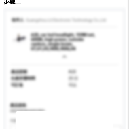
步驟二
收件人
Guangzhou Lit Electronic Technology Co.,Ltd
A20, car led headlight, 150W/set,
6000K, high power, outside
canbus, single beam,
H7,H1,H3,9005,9006,H4
產品型號
A20
生產所需時間
25 日
可訂造
可以
產品規格
請提供您對產品的特定要求。
汽車光源類別