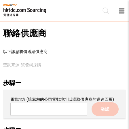
聯絡供應商
以下訊息將傳送給供應商:
查詢來源:
貿發網採購
步驟一
電郵地址
(填寫您的公司電郵地址以獲取供應商的迅速回覆)
確認