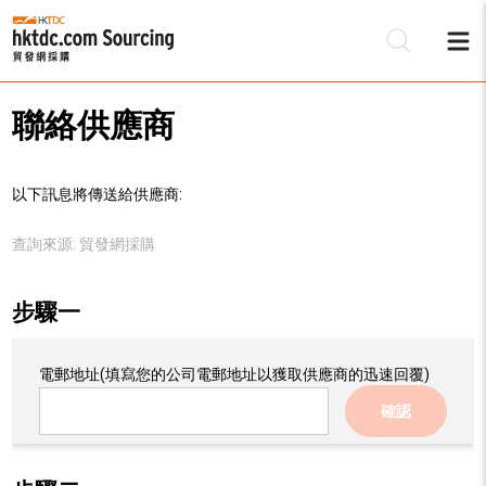
聯絡供應商
以下訊息將傳送給供應商:
查詢來源:
貿發網採購
步驟一
電郵地址
(填寫您的公司電郵地址以獲取供應商的迅速回覆)
確認