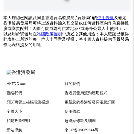
本人確認已閱讀及同意香港貿易發展局(“貿發局”)的
使用條款
及確定
香港貿易發展局可將上述資料編入其全部或任何資料庫內作為直接推
廣或商貿配對﹝因而可能成為可供本地及/或海外公眾人士使用﹞，
以及用於貿發局在
私隱政策聲明
中所述之其他用途；本人確認已獲得
此表格上所述的每一位人士同意及授權，將其個人資料提供予貿發局
作此表格提及的用途。
HKTDC.com
關於我們
聯絡我們
香港貿發局流動應用程式
訂閱商貿全接觸電郵通訊
更新您的香港貿發局電郵訂閱
字體大小
使用條款
私隱政策聲明
超連結條款及細則
網站導航
京ICP备09059244号