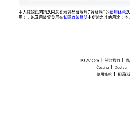
本人確認已閱讀及同意香港貿易發展局(“貿發局”)的
使用條款
及
用﹞，以及用於貿發局在
私隱政策聲明
中所述之其他用途；本
HKTDC.com
關於我們
聯
Čeština
Deutsch
使用條款
私隱政