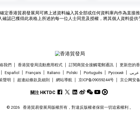
確定香港貿易發展局可將上述資料編入其全部或任何資料庫內作為直接推
人確認已獲得此表格上所述的每一位人士同意及授權，將其個人資料提供
絡我們
香港貿發局流動應用程式
訂閱商貿全接觸電郵通訊
更新您的
Español
Français
Italiano
Polski
Português
Pусский
عربى
策聲明
超連結條款及細則
網站導航
京ICP备09059244号
京公网安备 1
關注 HKTDC
© 2026
香港貿易發展局版權所有，對違反版權者保留一切追索權利 。