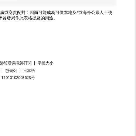
廣或商貿配對﹝因而可能成為可供本地及/或海外公眾人士使
予貿發局作此表格提及的用途。
香港貿發局電郵訂閱
字體大小
한국어
日本語
1010102003523号