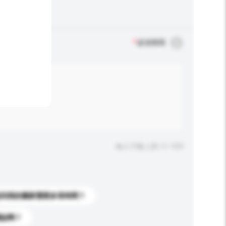
*
必須填寫
輸入字數上限: 0 / 500
送到我的國家需要多長時間？
標誌嗎？