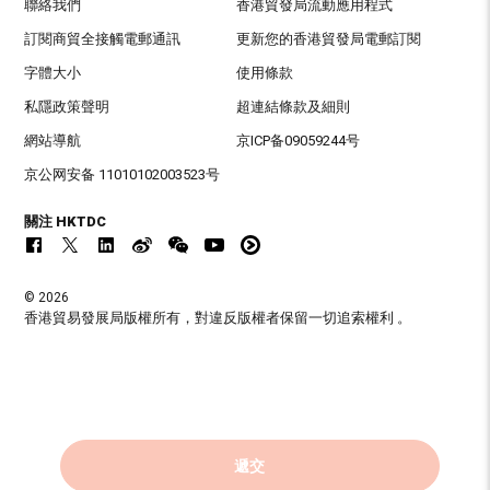
聯絡我們
香港貿發局流動應用程式
訂閱商貿全接觸電郵通訊
更新您的香港貿發局電郵訂閱
字體大小
使用條款
私隱政策聲明
超連結條款及細則
網站導航
京ICP备09059244号
京公网安备 11010102003523号
關注 HKTDC
© 2026
香港貿易發展局版權所有，對違反版權者保留一切追索權利 。
遞交