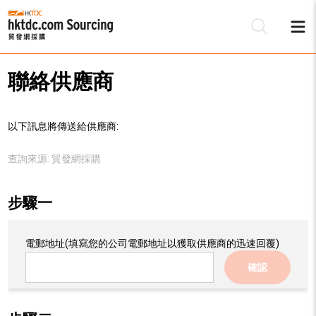
聯絡供應商
以下訊息將傳送給供應商:
查詢來源:
貿發網採購
步驟一
電郵地址
(填寫您的公司電郵地址以獲取供應商的迅速回覆)
確認