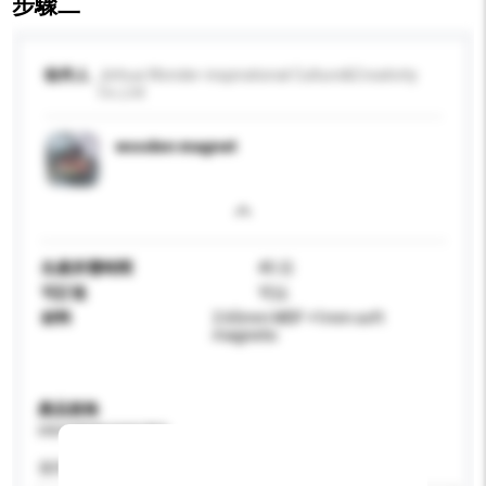
步驟二
收件人
Jinhua Wonder-inspirational Culture&Creativity
Co.,Ltd
wooden magnet
生產所需時間
45 日
可訂造
可以
材料
2.65mm MDF +1mm soft
magnetic
產品規格
請提供您對產品的特定要求。
適用年齡