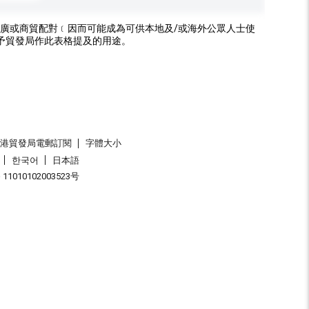
廣或商貿配對﹝因而可能成為可供本地及/或海外公眾人士使
予貿發局作此表格提及的用途。
香港貿發局電郵訂閱
字體大小
한국어
日本語
1010102003523号