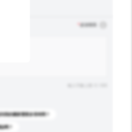
*
必須填寫
輸入字數上限: 0 / 500
送到我的國家需要多長時間？
標誌嗎？