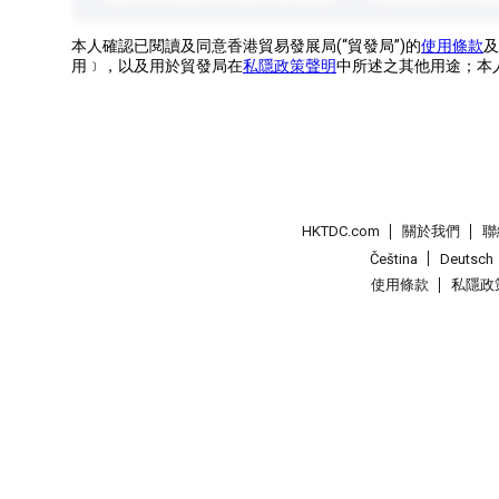
本人確認已閱讀及同意香港貿易發展局(“貿發局”)的
使用條款
及
用﹞，以及用於貿發局在
私隱政策聲明
中所述之其他用途；本
HKTDC.com
關於我們
聯
Čeština
Deutsch
使用條款
私隱政