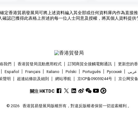
確定香港貿易發展局可將上述資料編入其全部或任何資料庫內作為直接推
人確認已獲得此表格上所述的每一位人士同意及授權，將其個人資料提供
絡我們
香港貿發局流動應用程式
訂閱商貿全接觸電郵通訊
更新您的
Español
Français
Italiano
Polski
Português
Pусский
عربى
策聲明
超連結條款及細則
網站導航
京ICP备09059244号
京公网安备 1
關注 HKTDC
© 2026
香港貿易發展局版權所有，對違反版權者保留一切追索權利 。