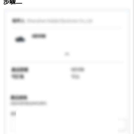
步驟二
收件人
Shenzhen Holide Electronic Co.,Ltd
HDV08
產品型號
HDV08
可訂造
可以
產品規格
請提供您對產品的特定要求。
應用
新增/刪除選項