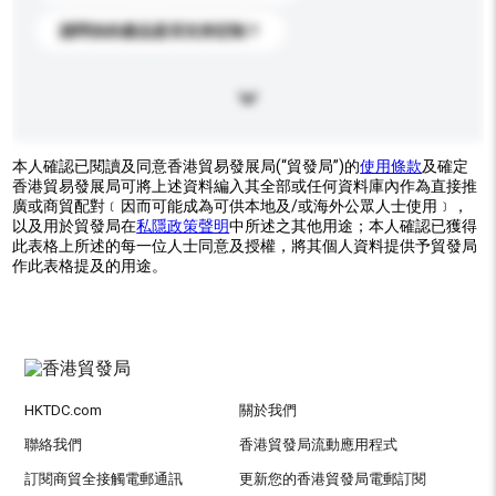
請問你的產品是否支持定制？
本人確認已閱讀及同意香港貿易發展局(“貿發局”)的
使用條款
及確定
香港貿易發展局可將上述資料編入其全部或任何資料庫內作為直接推
廣或商貿配對﹝因而可能成為可供本地及/或海外公眾人士使用﹞，
以及用於貿發局在
私隱政策聲明
中所述之其他用途；本人確認已獲得
此表格上所述的每一位人士同意及授權，將其個人資料提供予貿發局
作此表格提及的用途。
HKTDC.com
關於我們
聯絡我們
香港貿發局流動應用程式
訂閱商貿全接觸電郵通訊
更新您的香港貿發局電郵訂閱