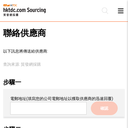
聯絡供應商
以下訊息將傳送給供應商:
查詢來源:
貿發網採購
步驟一
電郵地址
(填寫您的公司電郵地址以獲取供應商的迅速回覆)
確認