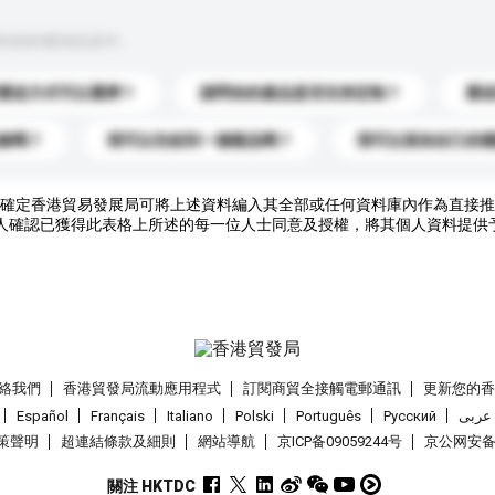
到你的查詢訊息中。
運送方式可以選擇？
請問你的產品是否支持定制？
運
錄嗎？
我可以先收到一個樣品嗎？
我可以添加自己的
確定香港貿易發展局可將上述資料編入其全部或任何資料庫內作為直接推
人確認已獲得此表格上所述的每一位人士同意及授權，將其個人資料提供
絡我們
香港貿發局流動應用程式
訂閱商貿全接觸電郵通訊
更新您的
Español
Français
Italiano
Polski
Português
Pусский
عربى
策聲明
超連結條款及細則
網站導航
京ICP备09059244号
京公网安备 1
關注 HKTDC