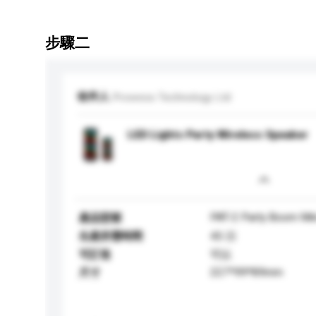
步驟二
收件人
Prowess Technology Ltd
LED Lights Party Wireless Speaker
PAT-2 Party Boom Min
產品型號
生產所需時間
45 日
可訂造
可以
227*99*89mm
尺寸