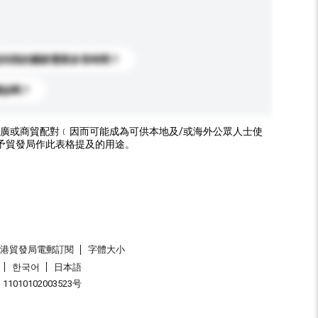
送到我的國家需要多長時間？
標誌嗎？
廣或商貿配對﹝因而可能成為可供本地及/或海外公眾人士使
予貿發局作此表格提及的用途。
香港貿發局電郵訂閱
字體大小
한국어
日本語
1010102003523号