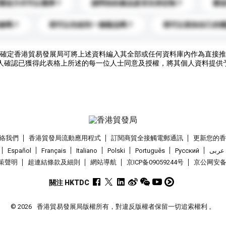
運送方式可以選擇？
請問你的產品是否支持定制？
運
錄嗎？
我可以先收到一個樣品嗎？
我可以添加自己的
確定香港貿易發展局可將上述資料編入其全部或任何資料庫內作為直接推
人確認已獲得此表格上所述的每一位人士同意及授權，將其個人資料提供
絡我們
香港貿發局流動應用程式
訂閱商貿全接觸電郵通訊
更新您的
Español
Français
Italiano
Polski
Português
Pусский
عربى
策聲明
超連結條款及細則
網站導航
京ICP备09059244号
京公网安备 1
關注 HKTDC
© 2026
香港貿易發展局版權所有，對違反版權者保留一切追索權利 。