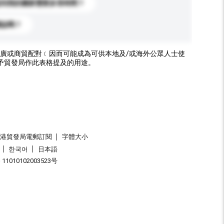
送到我的國家需要多長時間？
標誌嗎？
廣或商貿配對﹝因而可能成為可供本地及/或海外公眾人士使
予貿發局作此表格提及的用途。
香港貿發局電郵訂閱
字體大小
한국어
日本語
1010102003523号