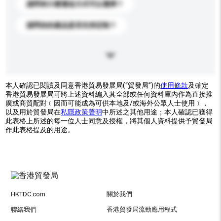
請問有什麼運送方式可以選擇？
請問你的產品是否支持定制？
本人確認已閱讀及同意香港貿易發展局(“貿發局”)的
使用條款
及確定
香港貿易發展局可將上述資料編入其全部或任何資料庫內作為直接推
廣或商貿配對﹝因而可能成為可供本地及/或海外公眾人士使用﹞，
以及用於貿發局在
私隱政策聲明
中所述之其他用途；本人確認已獲得
此表格上所述的每一位人士同意及授權，將其個人資料提供予貿發局
作此表格提及的用途。
HKTDC.com
關於我們
聯絡我們
香港貿發局流動應用程式