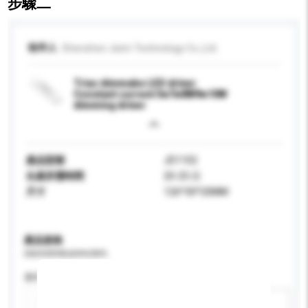
步驟二
收件人
Shenzhen Jisim Technology Co.,Ltd.
Triac dimmabe LED driver
Constant current 5w7w8W9w10W
dimming driver
產品型號
JD1102
生產所需時間
20-25 日
尺寸
126*30*20MM
產品規格
請提供您對產品的特定要求。
應用
新增/刪除選項