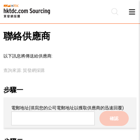
聯絡供應商
以下訊息將傳送給供應商:
查詢來源:
貿發網採購
步驟一
電郵地址
(填寫您的公司電郵地址以獲取供應商的迅速回覆)
確認