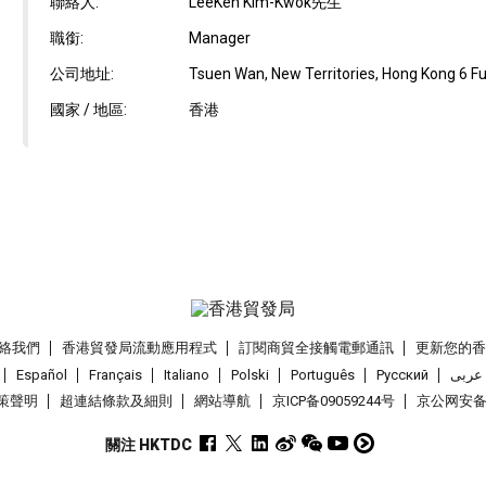
聯絡人:
LeeKen Kim-Kwok先生
職銜:
Manager
公司地址:
Tsuen Wan, New Territories, Hong Kong 6 Fui 
國家 / 地區:
香港
絡我們
香港貿發局流動應用程式
訂閱商貿全接觸電郵通訊
更新您的
Español
Français
Italiano
Polski
Português
Pусский
عربى
策聲明
超連結條款及細則
網站導航
京ICP备09059244号
京公网安备 1
關注 HKTDC