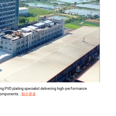
ing PVD plating specialist delivering high-performance
components...
顯示更多