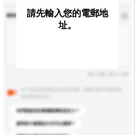
請先輸入您的電郵地
查詢內容
*
必須填寫
址。
輸入字數上限: 0 / 500
以下是其他買家提出的常見問題。點擊以將它們添加到
你的查詢訊息中。
你們能提供的最優惠價格是多少？
請問有什麼運送方式可以選擇？