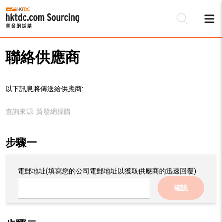
聯絡供應商
以下訊息將傳送給供應商:
查詢來源:
貿發網採購
步驟一
電郵地址
(填寫您的公司電郵地址以獲取供應商的迅速回覆)
確認