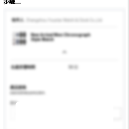
步驟二
收件人
Zhangzhou Youstar Watch & Clock Co.,Ltd
New Arrival Men Chronograph
Style Watch
生產所需時間
50 日
產品規格
請提供您對產品的特定要求。
顏色
新增/刪除選項