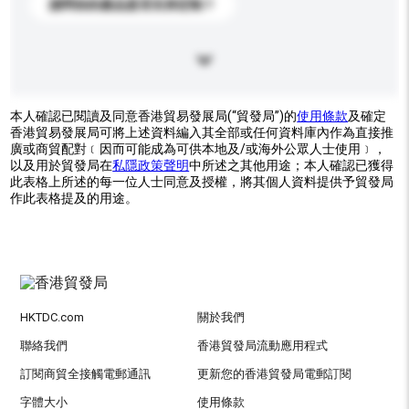
請問你的產品是否支持定制？
本人確認已閱讀及同意香港貿易發展局(“貿發局”)的
使用條款
及確定
香港貿易發展局可將上述資料編入其全部或任何資料庫內作為直接推
廣或商貿配對﹝因而可能成為可供本地及/或海外公眾人士使用﹞，
以及用於貿發局在
私隱政策聲明
中所述之其他用途；本人確認已獲得
此表格上所述的每一位人士同意及授權，將其個人資料提供予貿發局
作此表格提及的用途。
HKTDC.com
關於我們
聯絡我們
香港貿發局流動應用程式
訂閱商貿全接觸電郵通訊
更新您的香港貿發局電郵訂閱
字體大小
使用條款